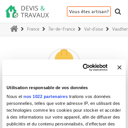
Vous êtes artisan?
(current)
France
Île-de-France
Val-d'oise
Vaudher
Utilisation responsable de vos données
GP PROPARTI
Nous et
nos 1022 partenaires
traitons vos données
personnelles, telles que votre adresse IP, en utilisant des
technologies comme les cookies pour stocker et accéder
95500 Vaudherland
à des informations sur votre appareil, afin de diffuser des
Activité(s) :
Electricité - Courant faible
publicités et du contenu personnalisés, d'effectuer des