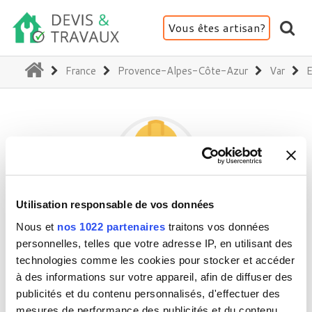
Vous êtes artisan?
(current)
France
Provence-Alpes-Côte-Azur
Var
E
Utilisation responsable de vos données
EINAUDI AURELIE
Nous et
nos 1022 partenaires
traitons vos données
personnelles, telles que votre adresse IP, en utilisant des
technologies comme les cookies pour stocker et accéder
83570 Entrecasteaux
à des informations sur votre appareil, afin de diffuser des
publicités et du contenu personnalisés, d'effectuer des
Activité(s) :
Devis divers
mesures de performance des publicités et du contenu,