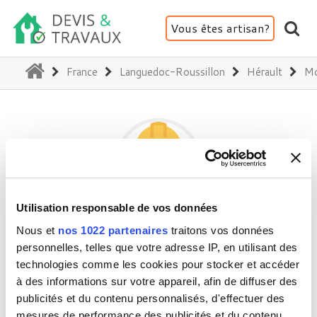
Vous êtes artisan?
(current)
France
Languedoc-Roussillon
Hérault
Mo
Utilisation responsable de vos données
EI
Nous et
nos 1022 partenaires
traitons vos données
personnelles, telles que votre adresse IP, en utilisant des
technologies comme les cookies pour stocker et accéder
34000 Montpellier
à des informations sur votre appareil, afin de diffuser des
publicités et du contenu personnalisés, d'effectuer des
Activité(s) :
Rénovation intérieure
mesures de performance des publicités et du contenu,