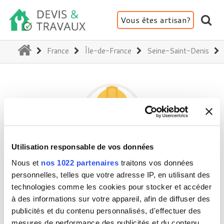
Vous êtes artisan?
(current)
France
Île-de-France
Seine-Saint-Denis
Utilisation responsable de vos données
DPP
Nous et
nos 1022 partenaires
traitons vos données
personnelles, telles que votre adresse IP, en utilisant des
technologies comme les cookies pour stocker et accéder
93000 Bobigny
à des informations sur votre appareil, afin de diffuser des
publicités et du contenu personnalisés, d'effectuer des
Activité(s) :
Peinture - Tapisserie
mesures de performance des publicités et du contenu,