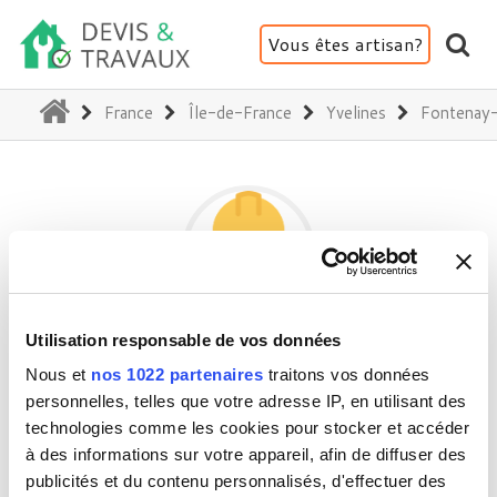
Vous êtes artisan?
(current)
France
Île-de-France
Yvelines
Fontenay-
Utilisation responsable de vos données
DIVGF
Nous et
nos 1022 partenaires
traitons vos données
personnelles, telles que votre adresse IP, en utilisant des
technologies comme les cookies pour stocker et accéder
78200 Fontenay-Mauvoisin
à des informations sur votre appareil, afin de diffuser des
Activité(s) :
Electricité - Courant faible
publicités et du contenu personnalisés, d'effectuer des