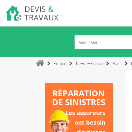
(current)
France
Île-de-France
Paris
RÉPARATION
DE SINISTRES
Les assureurs
ont besoin