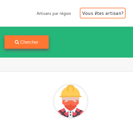
Vous êtes artisan?
Artisans par région
Artisans par région
Chercher