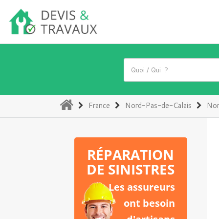
(current)
France
Nord-Pas-de-Calais
No
RÉPARATION
DE SINISTRES
Les assureurs
ont besoin