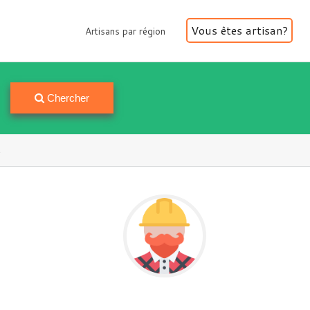
Vous êtes artisan?
Artisans par région
Artisans par région
Chercher
t