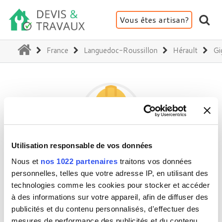
Vous êtes artisan?
(current)
France
Languedoc-Roussillon
Hérault
Gi
Utilisation responsable de vos données
COLOMBINI
Nous et
nos 1022 partenaires
traitons vos données
personnelles, telles que votre adresse IP, en utilisant des
technologies comme les cookies pour stocker et accéder
34770 Gigean
à des informations sur votre appareil, afin de diffuser des
publicités et du contenu personnalisés, d'effectuer des
Activité(s) :
Cuisine
mesures de performance des publicités et du contenu,