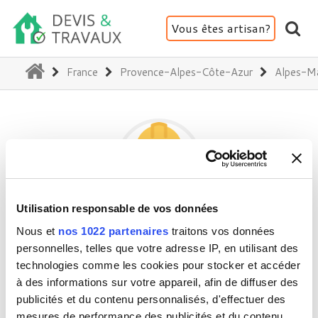
Vous êtes artisan?
(current)
France
Provence-Alpes-Côte-Azur
Alpes-Ma
Utilisation responsable de vos données
CM FENETRE
Nous et
nos 1022 partenaires
traitons vos données
personnelles, telles que votre adresse IP, en utilisant des
technologies comme les cookies pour stocker et accéder
06000 Nice
à des informations sur votre appareil, afin de diffuser des
publicités et du contenu personnalisés, d'effectuer des
Activité(s) :
Rénovation intérieure
mesures de performance des publicités et du contenu,