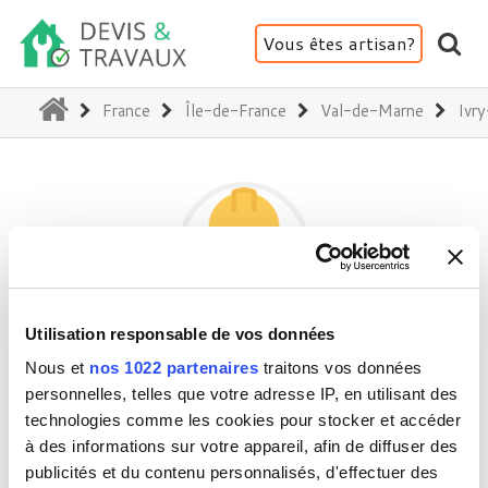
Vous êtes artisan?
(current)
France
Île-de-France
Val-de-Marne
Ivr
Utilisation responsable de vos données
CLEAN WINDOWS
Nous et
nos 1022 partenaires
traitons vos données
personnelles, telles que votre adresse IP, en utilisant des
technologies comme les cookies pour stocker et accéder
94200 Ivry-sur-Seine
à des informations sur votre appareil, afin de diffuser des
Activité(s) :
Maçonnerie - Démolition
publicités et du contenu personnalisés, d'effectuer des