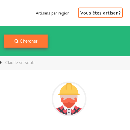
Vous êtes artisan?
Artisans par région
Artisans par région
Chercher
Claude sersoub