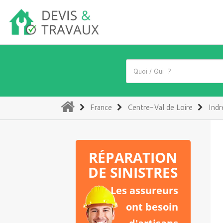
(current)
France
Centre-Val de Loire
Indr
RÉPARATION
DE SINISTRES
Les assureurs
ont besoin