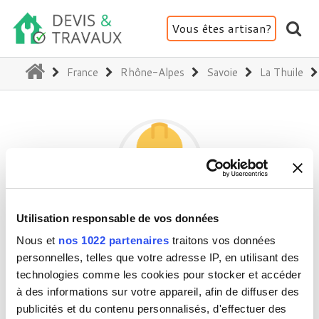
Vous êtes artisan?
(current)
France
Rhône-Alpes
Savoie
La Thuile
Utilisation responsable de vos données
CG RENOV
Nous et
nos 1022 partenaires
traitons vos données
personnelles, telles que votre adresse IP, en utilisant des
technologies comme les cookies pour stocker et accéder
73190 La Thuile
à des informations sur votre appareil, afin de diffuser des
Activité(s) :
Plafond - Cloison - Plâtre
publicités et du contenu personnalisés, d'effectuer des