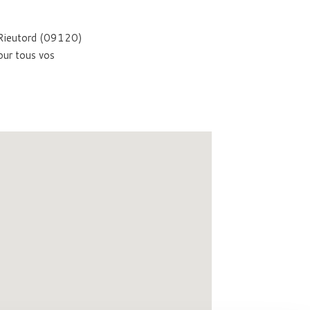
de-Rieutord (09120)
our tous vos