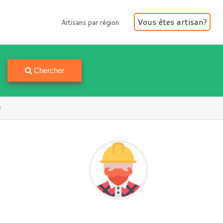
Vous êtes artisan?
Artisans par région
Artisans par région
Chercher
e