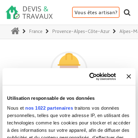
Vous êtes artisan?
(current)
France
Provence-Alpes-Côte-Azur
Alpes-Ma
BOUCHAOUR FERMETURE
Utilisation responsable de vos données
MENUISERIE
Nous et
nos 1022 partenaires
traitons vos données
personnelles, telles que votre adresse IP, en utilisant des
technologies comme les cookies pour stocker et accéder
06140 Coursegoules
à des informations sur votre appareil, afin de diffuser des
publicités et du contenu personnalisés, d'effectuer des