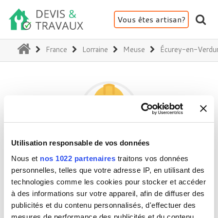
Vous êtes artisan?
(current)
France
Lorraine
Meuse
Écurey-en-Verdu
Utilisation responsable de vos données
BENJAMIN PARIS
Nous et
nos 1022 partenaires
traitons vos données
personnelles, telles que votre adresse IP, en utilisant des
technologies comme les cookies pour stocker et accéder
55150 Écurey-en-Verdunois
à des informations sur votre appareil, afin de diffuser des
publicités et du contenu personnalisés, d'effectuer des
Activité(s) :
Devis divers
mesures de performance des publicités et du contenu,