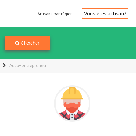
Vous êtes artisan?
Artisans par région
Artisans par région
Chercher
Auto-entrepreneur