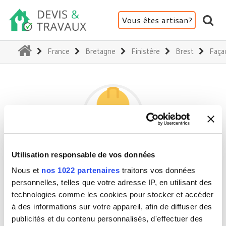
Vous êtes artisan?
(current)
France
Bretagne
Finistère
Brest
Façad
Utilisation responsable de vos données
ART'ISORENOV
Nous et
nos 1022 partenaires
traitons vos données
personnelles, telles que votre adresse IP, en utilisant des
technologies comme les cookies pour stocker et accéder
29200 Brest
à des informations sur votre appareil, afin de diffuser des
Activité(s) :
Façade (ravalement, enduit,...)
publicités et du contenu personnalisés, d'effectuer des