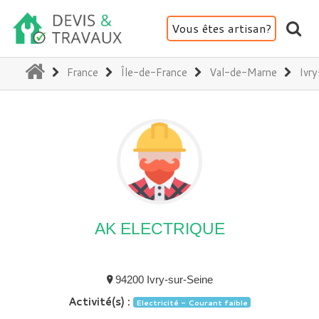
Vous êtes artisan?
(current)
France
Île-de-France
Val-de-Marne
Ivr
AK ELECTRIQUE
94200 Ivry-sur-Seine
Activité(s) :
Electricité - Courant faible