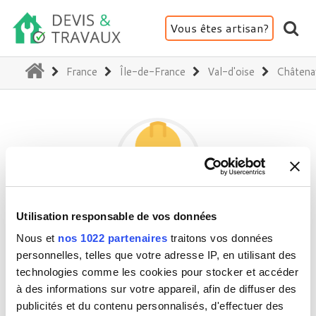
Vous êtes artisan?
(current)
France
Île-de-France
Val-d'oise
Châtena
Utilisation responsable de vos données
ACTIVEFERMETUR@WANADOO.FR
Nous et
nos 1022 partenaires
traitons vos données
personnelles, telles que votre adresse IP, en utilisant des
technologies comme les cookies pour stocker et accéder
95190 Châtenay-en-France
à des informations sur votre appareil, afin de diffuser des
Activité(s) :
Aménagement intérieur
publicités et du contenu personnalisés, d'effectuer des