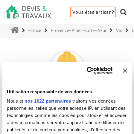
Vous êtes artisan?
(current)
France
Provence-Alpes-Côte-Azur
Var
L
Utilisation responsable de vos données
91840603400028
Nous et
nos 1022 partenaires
traitons vos données
personnelles, telles que votre adresse IP, en utilisant des
technologies comme les cookies pour stocker et accéder
83500 La Seyne-sur-Mer
à des informations sur votre appareil, afin de diffuser des
Activité(s) :
Climatisation - Ventilation
publicités et du contenu personnalisés, d'effectuer des