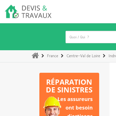
(current)
France
Centre-Val de Loire
Indr
RÉPARATION
DE SINISTRES
Les assureurs
ont besoin