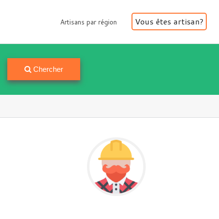
Vous êtes artisan?
Artisans par région
Artisans par région
Chercher