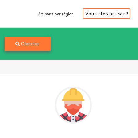
Vous êtes artisan?
Artisans par région
Artisans par région
Chercher